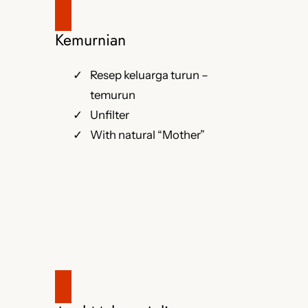
Kemurnian
Resep keluarga turun –
temurun
Unfilter
With natural “Mother”