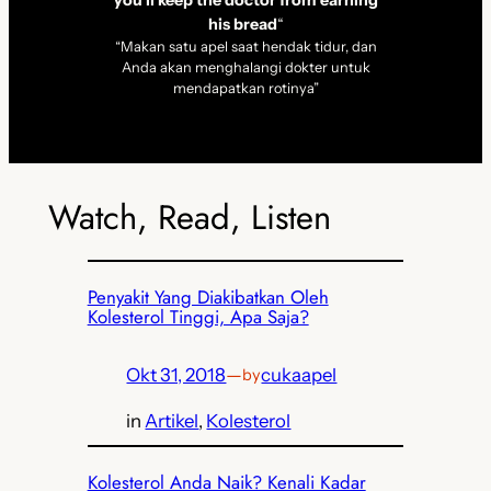
you’ll keep the doctor from earning
his bread
“
“Makan satu apel saat hendak tidur, dan
Anda akan menghalangi dokter untuk
mendapatkan rotinya”
Watch, Read, Listen
Penyakit Yang Diakibatkan Oleh
Kolesterol Tinggi, Apa Saja?
Okt 31, 2018
—
cukaapel
by
in
Artikel
, 
Kolesterol
Kolesterol Anda Naik? Kenali Kadar