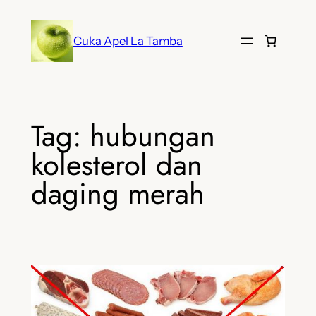
Lewati
ke
Cuka Apel La Tamba
konten
Tag:
hubungan
kolesterol dan
daging merah