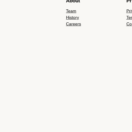
About
Pr
Team
Pri
History
Te
Careers
Co