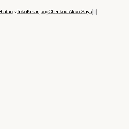
ehatan
Toko
Keranjang
Checkout
Akun Saya