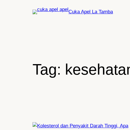
Lewati
Cuka Apel La Tamba
ke
konten
Tag:
kesehata