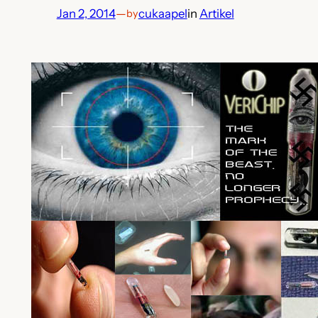
Jan 2, 2014
—
cukaapel
in
Artikel
by