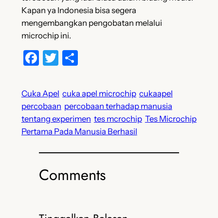
Kapan ya Indonesia bisa segera
mengembangkan pengobatan melalui
microchip ini.
Facebook
Twitter
Share
Cuka Apel
cuka apel microchip
cukaapel
percobaan
percobaan terhadap manusia
tentang experimen
tes mcrochip
Tes Microchip
Pertama Pada Manusia Berhasil
Comments