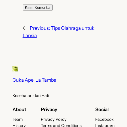
←
Previous:
Tips Olahraga untuk
Lansia
Cuka Apel La Tamba
Kesehatan dari Hati
About
Privacy
Social
Team
Privacy Policy
Facebook
History
Terms and Conditions
Instagram