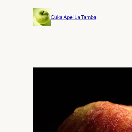
Lewati
ke
Cuka Apel La Tamba
konten