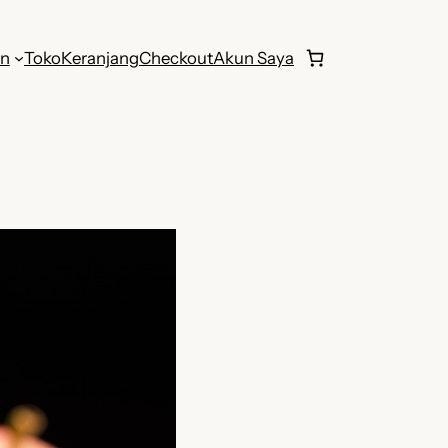
an
Toko
Keranjang
Checkout
Akun Saya