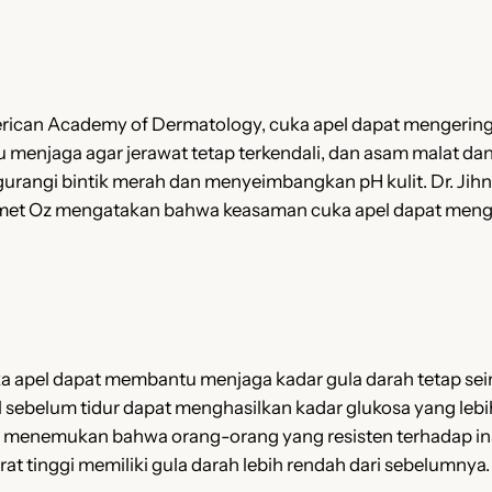
merican Academy of Dermatology, cuka apel dapat mengeri
u menjaga agar jerawat tetap terkendali, dan asam malat d
urangi bintik merah dan menyeimbangkan pH kulit. Dr. Jih
met Oz mengatakan bahwa keasaman cuka apel dapat mengu
a apel dapat membantu menjaga kadar gula darah tetap s
belum tidur dapat menghasilkan kadar glukosa yang lebih r
ity menemukan bahwa orang-orang yang resisten terhadap i
 tinggi memiliki gula darah lebih rendah dari sebelumnya