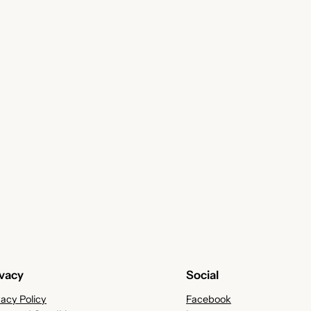
ivacy
Social
vacy Policy
Facebook