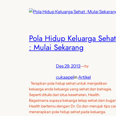
Pola Hidup Keluarga Sehat
: Mulai Sekarang
Des 29, 2013
—
by
cukaapel
in
Artikel
Terapkan pola hidup sehat untuk menjadikan
keluarga anda keluarga yang sehat dan bahagia.
Seperti ditulis dari situs kesehatan, Health.
Bagaimana supaya keluarga tetap sehat dan bugar
Health bertemu dengan Dr. Oz dan merujuk tips ca
menerapkan pola hidup sehat pada keluarga.