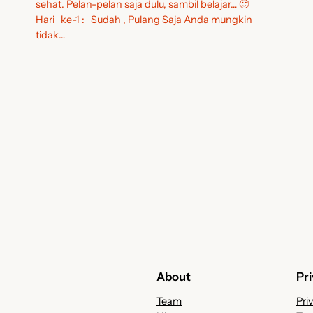
sehat. Pelan-pelan saja dulu, sambil belajar… 🙂
Hari ke-1 : Sudah , Pulang Saja Anda mungkin
tidak…
About
Pr
Team
Pri