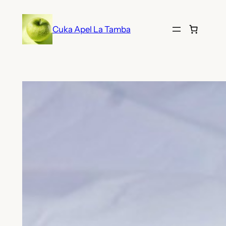
Lewati
ke
Cuka Apel La Tamba
konten