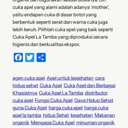
cuka apel yang alami adalah adanya ‘mother’,
yaitu endapan cuka di dasar botol yang
berbentuk seperti serat dan warna cuka juga
lebih keruh. Pilihlah cuka apel yang baik seperti
Cuka Apel La Tamba yang diproduksi secara
higienis dan berkualitas ekspor.
Facebook
Twitter
Share
agen cuka apel
Apel untuk kesehatan
cara
hidup sehat
Cuka Apel
Cuka Apel dan Berbagai
Khasiatnya
Cuka Apel La Tamba
distributor
cuka apel
Fungsi Cuka Apel
Gaya Hidup Sehat
guna Cuka Apel
harga cuka apel
harga cuka
apel la tamba
hidup Sehat
kesehatan
Makanan
organik
Mengapa Cuka Apel
minuman organik