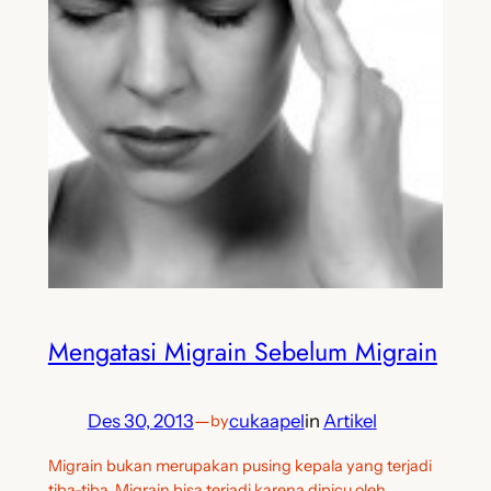
Mengatasi Migrain Sebelum Migrain
Des 30, 2013
—
cukaapel
in
Artikel
by
Migrain bukan merupakan pusing kepala yang terjadi
tiba-tiba. Migrain bisa terjadi karena dipicu oleh