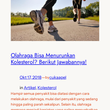
Olahraga Bisa Menurunkan
Kolesterol? Berikut Jawabannya!
Okt 17, 2018
—
cukaapel
by
in
Artikel
, 
Kolesterol
Hampir semua penyakit bisa diatasi dengan cara
melakukan olahraga, mulai dari penyakit yang sedang
hingga paling parah sekalipun. Selain itu, olahraga
memang menjadi kegiatan yang paling menyehatkan