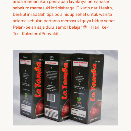
anda memerlukan persiapan layaknya pemanasan
sebelum memasuki inti olahraga. Dikutip dari Health,
berikut ini adalah tips pola hidup sehat untuk wanita
selama sebulan pertama memasuki gaya hidup sehat.
Pelan-pelan saja dulu, sambil belajar 🙂 Hari ke-1 :
Tes Kolesterol Penyakit…