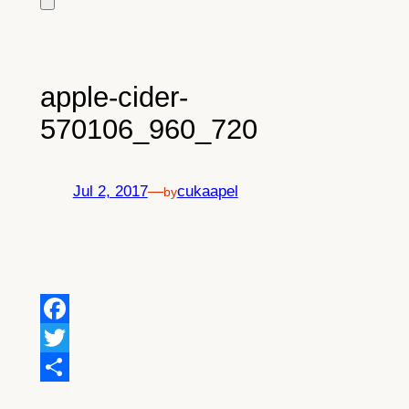
apple-cider-
570106_960_720
Jul 2, 2017
—
cukaapel
by
Facebook
Twitter
Share