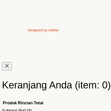
Designed by cakfair
Keranjang Anda
(item: 0)
Produk
Rincian
Total
Subtotal
Rp0,00