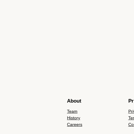
About
Pr
Team
Pri
History
Te
Careers
Co