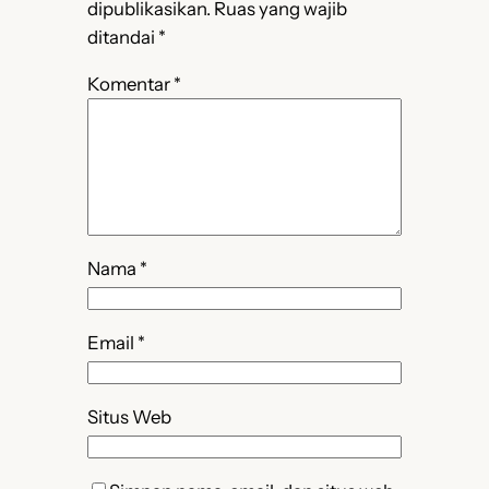
dipublikasikan.
Ruas yang wajib
ditandai
*
Komentar
*
Nama
*
Email
*
Situs Web