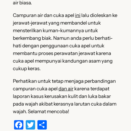
air biasa.
Campuran air dan cuka apel
ini
lalu dioleskan ke
jerawat-jerawat yang membandel untuk
mensterilkan kuman-kumannya untuk
berkembang biak. Namun anda perlu berhati-
hati dengan penggunaan cuka apel untuk
membantu proses perawatan jerawat karena
cuka apel mempunyai kandungan asam yang
cukup keras.
Perhatikan untuk tetap menjaga perbandingan
campuran cuka apel
dan air
karena terdapat
laporan kasus kerusakan kulit dan luka bakar
pada wajah akibat kerasnya larutan cuka dalam
wajah. Selamat mencoba!
Facebook
Twitter
Share