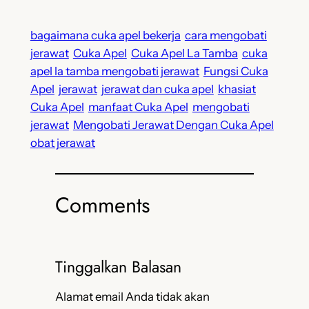
bagaimana cuka apel bekerja
cara mengobati
jerawat
Cuka Apel
Cuka Apel La Tamba
cuka
apel la tamba mengobati jerawat
Fungsi Cuka
Apel
jerawat
jerawat dan cuka apel
khasiat
Cuka Apel
manfaat Cuka Apel
mengobati
jerawat
Mengobati Jerawat Dengan Cuka Apel
obat jerawat
Comments
Tinggalkan Balasan
Alamat email Anda tidak akan