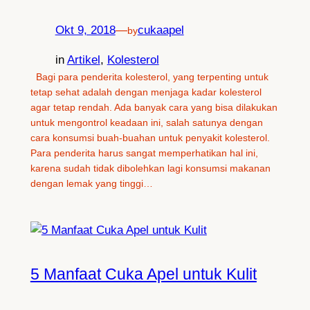
Okt 9, 2018
—
cukaapel
by
in
Artikel
, 
Kolesterol
Bagi para penderita kolesterol, yang terpenting untuk
tetap sehat adalah dengan menjaga kadar kolesterol
agar tetap rendah. Ada banyak cara yang bisa dilakukan
untuk mengontrol keadaan ini, salah satunya dengan
cara konsumsi buah-buahan untuk penyakit kolesterol.
Para penderita harus sangat memperhatikan hal ini,
karena sudah tidak dibolehkan lagi konsumsi makanan
dengan lemak yang tinggi…
5 Manfaat Cuka Apel untuk Kulit