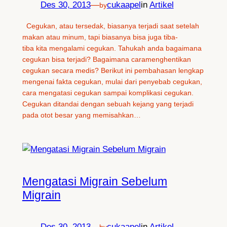
Des 30, 2013
—
cukaapel
in
Artikel
by
Cegukan, atau tersedak, biasanya terjadi saat setelah
makan atau minum, tapi biasanya bisa juga tiba-
tiba kita mengalami cegukan. Tahukah anda bagaimana
cegukan bisa terjadi? Bagaimana caramenghentikan
cegukan secara medis? Berikut ini pembahasan lengkap
mengenai fakta cegukan, mulai dari penyebab cegukan,
cara mengatasi cegukan sampai komplikasi cegukan.
Cegukan ditandai dengan sebuah kejang yang terjadi
pada otot besar yang memisahkan…
Mengatasi Migrain Sebelum
Migrain
Des 30, 2013
—
cukaapel
in
Artikel
by