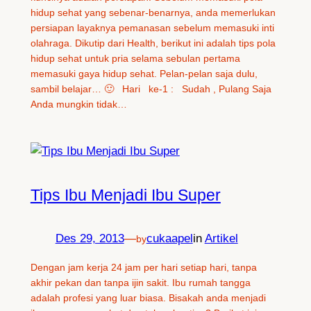
hidup sehat yang sebenar-benarnya, anda memerlukan
persiapan layaknya pemanasan sebelum memasuki inti
olahraga. Dikutip dari Health, berikut ini adalah tips pola
hidup sehat untuk pria selama sebulan pertama
memasuki gaya hidup sehat. Pelan-pelan saja dulu,
sambil belajar… 🙂 Hari ke-1 : Sudah , Pulang Saja
Anda mungkin tidak…
Tips Ibu Menjadi Ibu Super
Des 29, 2013
—
cukaapel
in
Artikel
by
Dengan jam kerja 24 jam per hari setiap hari, tanpa
akhir pekan dan tanpa ijin sakit. Ibu rumah tangga
adalah profesi yang luar biasa. Bisakah anda menjadi