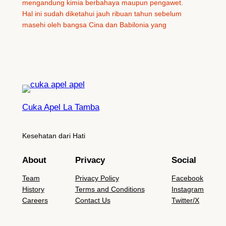
mengandung kimia berbahaya maupun pengawet.
Hal ini sudah diketahui jauh ribuan tahun sebelum
masehi oleh bangsa Cina dan Babilonia yang
Cuka Apel La Tamba
Kesehatan dari Hati
About
Privacy
Social
Team
Privacy Policy
Facebook
History
Terms and Conditions
Instagram
Careers
Contact Us
Twitter/X