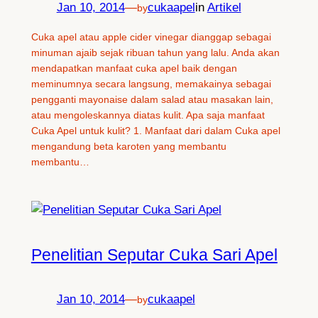
Jan 10, 2014
—
cukaapel
in
Artikel
by
Cuka apel atau apple cider vinegar dianggap sebagai
minuman ajaib sejak ribuan tahun yang lalu. Anda akan
mendapatkan manfaat cuka apel baik dengan
meminumnya secara langsung, memakainya sebagai
pengganti mayonaise dalam salad atau masakan lain,
atau mengoleskannya diatas kulit. Apa saja manfaat
Cuka Apel untuk kulit? 1. Manfaat dari dalam Cuka apel
mengandung beta karoten yang membantu
membantu…
Penelitian Seputar Cuka Sari Apel
Jan 10, 2014
—
cukaapel
by