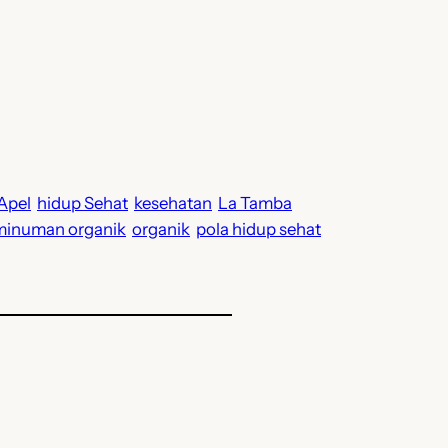
Apel
hidup Sehat
kesehatan
La Tamba
minuman organik
organik
pola hidup sehat