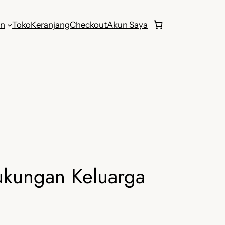
an
Toko
Keranjang
Checkout
Akun Saya
ukungan Keluarga