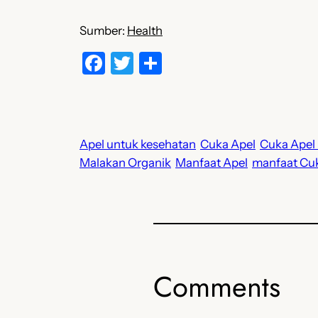
Sumber:
Health
Facebook
Twitter
Share
Apel untuk kesehatan
Cuka Apel
Cuka Apel
Malakan Organik
Manfaat Apel
manfaat Cu
Comments