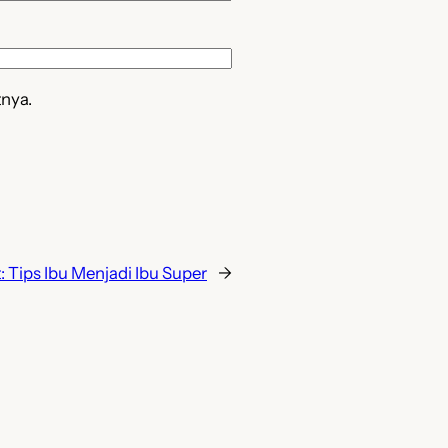
tnya.
:
Tips Ibu Menjadi Ibu Super
→