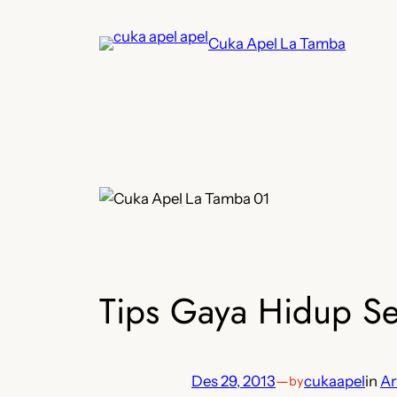
Lewati
ke
Cuka Apel La Tamba
konten
Tips Gaya Hidup S
Des 29, 2013
—
cukaapel
in
Ar
by