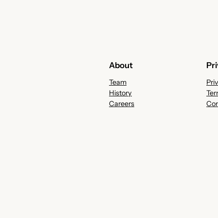
About
Pr
Team
Pri
History
Ter
Careers
Con