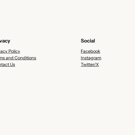
ivacy
Social
vacy Policy
Facebook
ms and Conditions
Instagram
tact Us
Twitter/X