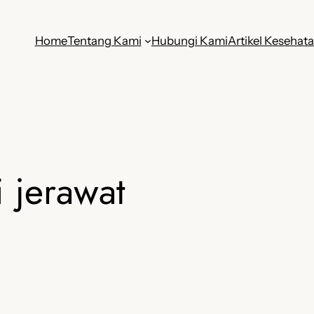
Home
Tentang Kami
Hubungi Kami
Artikel Kesehat
 jerawat