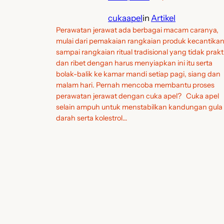
cukaapel
in
Artikel
Perawatan jerawat ada berbagai macam caranya,
mulai dari pemakaian rangkaian produk kecantika
sampai rangkaian ritual tradisional yang tidak prakt
dan ribet dengan harus menyiapkan ini itu serta
bolak-balik ke kamar mandi setiap pagi, siang dan
malam hari. Pernah mencoba membantu proses
perawatan jerawat dengan cuka apel? Cuka apel
selain ampuh untuk menstabilkan kandungan gula
darah serta kolestrol…