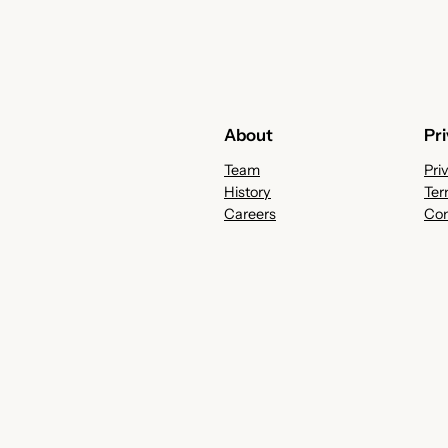
About
Pr
Team
Pri
History
Ter
Careers
Con