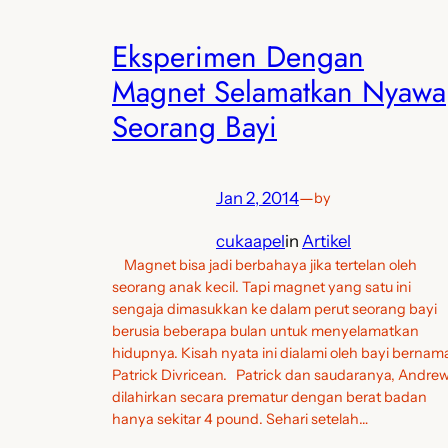
Eksperimen Dengan
Magnet Selamatkan Nyawa
Seorang Bayi
Jan 2, 2014
—
by
cukaapel
in
Artikel
Magnet bisa jadi berbahaya jika tertelan oleh
seorang anak kecil. Tapi magnet yang satu ini
sengaja dimasukkan ke dalam perut seorang bayi
berusia beberapa bulan untuk menyelamatkan
hidupnya. Kisah nyata ini dialami oleh bayi bernam
Patrick Divricean. Patrick dan saudaranya, Andre
dilahirkan secara prematur dengan berat badan
hanya sekitar 4 pound. Sehari setelah…