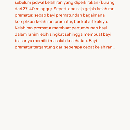
sebelum jadwal kelahiran yang diperkirakan (kurang
dari 37-40 minggu). Seperti apa saja gejala kelahiran
prematur, sebab bayi prematur dan bagaimana
komplikasi kelahiran prematur, berikut artikelnya.
Kelahiran prematur membuat pertumbuhan bayi
dalam rahim lebih singkat sehingga membuat bayi
biasanya memiliki masalah kesehatan. Bayi
prematur tergantung dari seberapa cepat kelahiran…