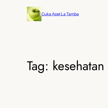
Lewati
ke
Cuka Apel La Tamba
konten
Tag:
kesehatan 