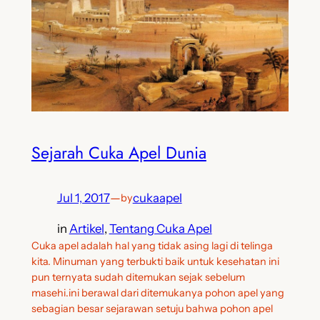
Sejarah Cuka Apel Dunia
Jul 1, 2017
—
cukaapel
by
in
Artikel
, 
Tentang Cuka Apel
Cuka apel adalah hal yang tidak asing lagi di telinga
kita. Minuman yang terbukti baik untuk kesehatan ini
pun ternyata sudah ditemukan sejak sebelum
masehi.ini berawal dari ditemukanya pohon apel yang
sebagian besar sejarawan setuju bahwa pohon apel