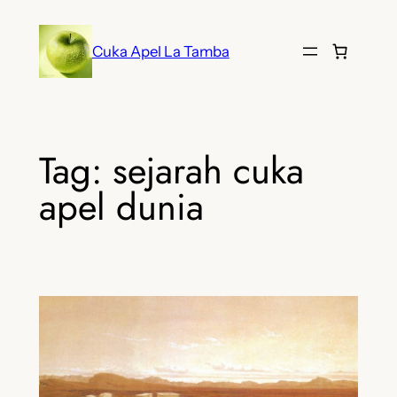
Lewati
ke
Cuka Apel La Tamba
konten
Tag:
sejarah cuka
apel dunia