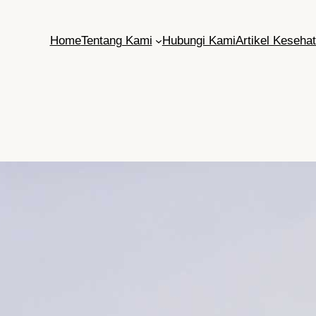
Home
Tentang Kami
Hubungi Kami
Artikel Keseha