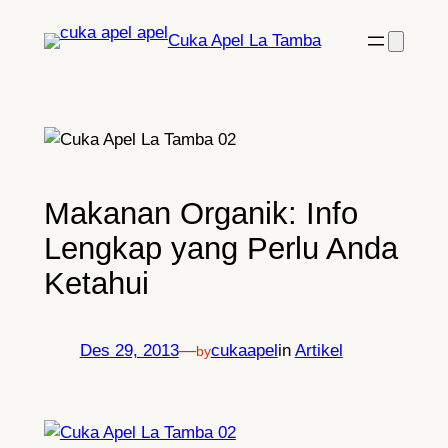
Lewati
Cuka Apel La Tamba
ke
konten
Makanan Organik: Info
Lengkap yang Perlu Anda
Ketahui
Des 29, 2013
—
cukaapel
in
Artikel
by