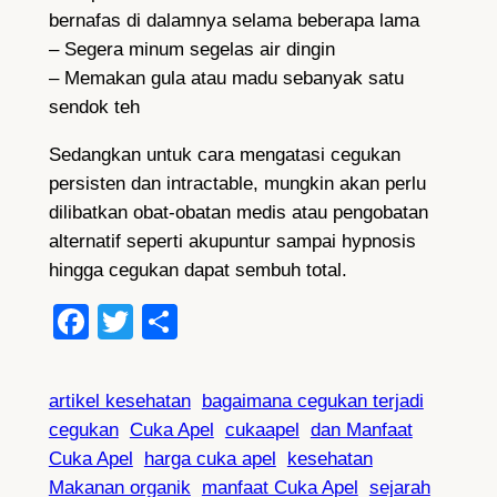
bernafas di dalamnya selama beberapa lama
– Segera minum segelas air dingin
– Memakan gula atau madu sebanyak satu
sendok teh
Sedangkan untuk cara mengatasi cegukan
persisten dan intractable, mungkin akan perlu
dilibatkan obat-obatan medis atau pengobatan
alternatif seperti akupuntur sampai hypnosis
hingga cegukan dapat sembuh total.
Facebook
Twitter
Share
artikel kesehatan
bagaimana cegukan terjadi
cegukan
Cuka Apel
cukaapel
dan Manfaat
Cuka Apel
harga cuka apel
kesehatan
Makanan organik
manfaat Cuka Apel
sejarah