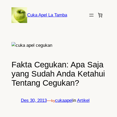
Lewati
ke
Cuka Apel La Tamba
konten
Fakta Cegukan: Apa Saja
yang Sudah Anda Ketahui
Tentang Cegukan?
Des 30, 2013
—
cukaapel
in
Artikel
by